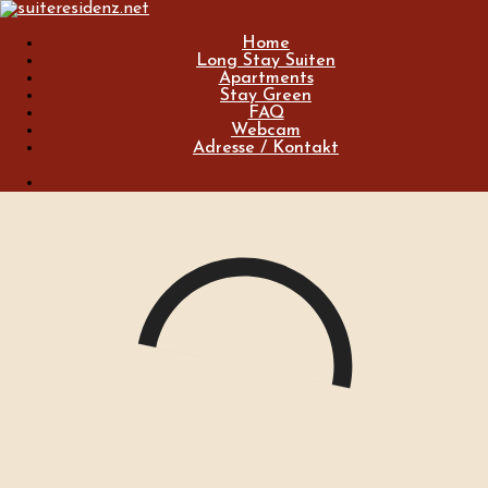
Sign up to receive exclusive content updates, fashion & beauty
Home
tips!
Long Stay Suiten
Apartments
First name
Stay Green
FAQ
Enter email address
Webcam
Adresse / Kontakt